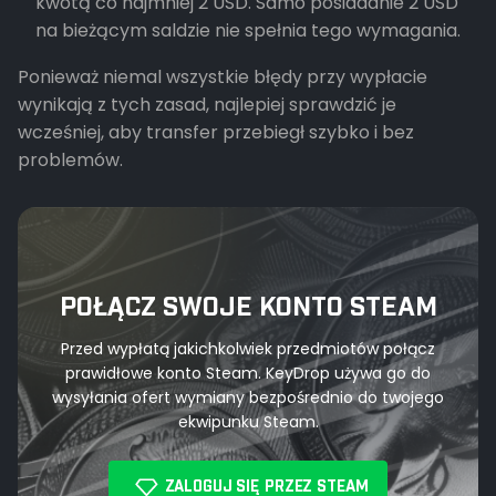
kwotą co najmniej 2 USD. Samo posiadanie 2 USD
na bieżącym saldzie nie spełnia tego wymagania.
Ponieważ niemal wszystkie błędy przy wypłacie
wynikają z tych zasad, najlepiej sprawdzić je
wcześniej, aby transfer przebiegł szybko i bez
problemów.
POŁĄCZ SWOJE KONTO STEAM
Przed wypłatą jakichkolwiek przedmiotów połącz
prawidłowe konto Steam. KeyDrop używa go do
wysyłania ofert wymiany bezpośrednio do twojego
ekwipunku Steam.
ZALOGUJ SIĘ PRZEZ STEAM