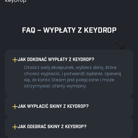
KeyDrop
.
FAQ – WYPŁATY Z KEYDROP
JAK DOKONAĆ WYPŁATY Z KEYDROP?
Otwórz swój ekwipunek, wybierz skiny, które
chcesz wypłacić, i potwierdź żądanie. Upewnij
się, że konto Steam jest połączone i może
otrzymywać oferty wymiany.
JAK WYPŁACIĆ SKINY Z KEYDROP?
JAK ODEBRAĆ SKINY Z KEYDROP?