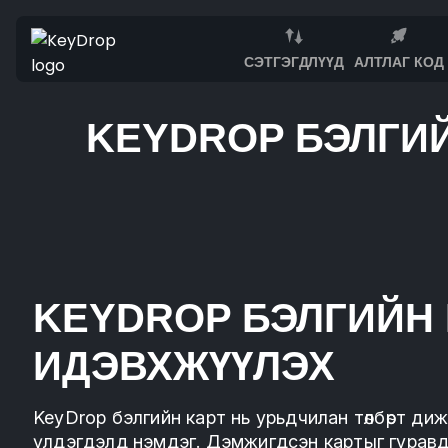
СЭТГЭГДЛҮҮД
АЛТЛАГ КОД
KEYDROP БЭЛГИЙ
KEYDROP БЭЛГИЙН
ИДЭВХЖҮҮЛЭХ
KeyDrop бэлгийн карт нь урьдчилан төлбөрт диж
үлдэгдэлд нэмдэг. Дэмжигдсэн картыг гурав