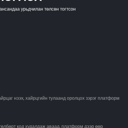
ансандаа урьдчилан төлсөн тогтсон
айрцаг нээх, хайрцгийн тулаанд оролцох зэрэг платформ
төлбөрт код худалдаж аваад, платформ дээр өөр