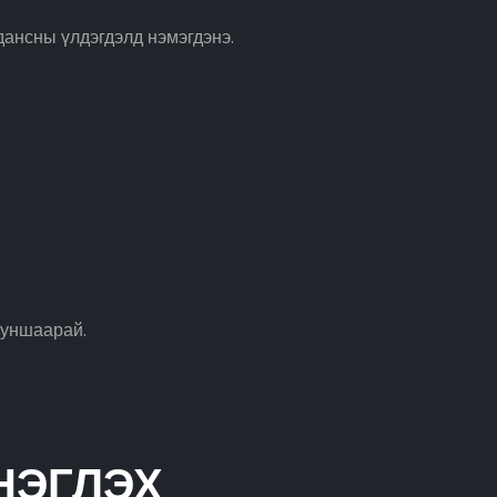
дансны үлдэгдэлд нэмэгдэнэ.
уншаарай.
НЭГЛЭХ