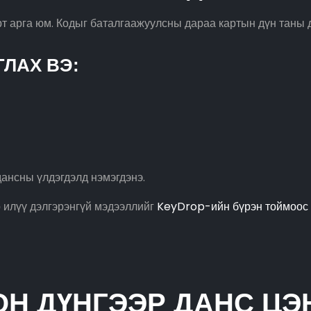
рт арга юм. Кодыг баталгаажуулсны дараа картын дүн таны 
ЛАХ ВЭ:
ансны үлдэгдэлд нэмэгдэнэ.
 илүү дэлгэрэнгүй мэдээллийг
KeyDrop-ийн бүрэн тоймоос
ОН ДҮНГЭЭР ДАНС ЦЭ