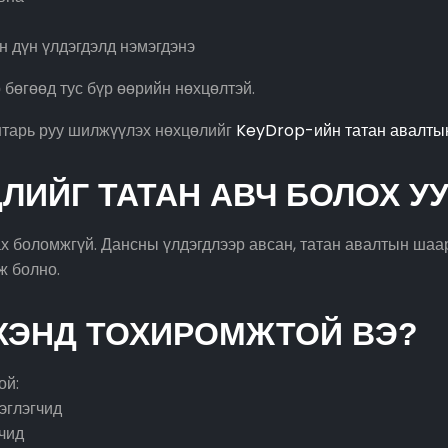
 дүн үлдэгдэлд нэмэгдэнэ
 бөгөөд тус бүр өөрийн нөхцөлтэй.
нтарь руу шилжүүлэх нөхцөлийг
KeyDrop-ийн татан авалты
ЛИЙГ ТАТАН АВЧ БОЛОХ У
ах боломжгүй. Дансны үлдэгдлээр авсан, татан авалтын ша
ж болно.
 ХЭНД ТОХИРОМЖТОЙ ВЭ?
ой:
эглэгчид
гчид