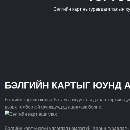
Бэлгийн карт нь гуравдагч талын 
БЭЛГИЙН КАРТЫГ ЮУНД 
Бэлгийн картын кодыг баталгаажуулсны дараа картын дүн
дээрх төлбөртэй функцүүдэд ашиглаж болно.
Бэлгийн карт үнэгүй үлдэгдэл нэмдэггүй. Харин гуравдаг