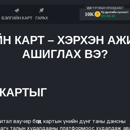
ӨДӨР ТУТМЫН УРАЛДААН
Үр дүнгийн хүснэгт
10K
09:49:32
БЭЛГИЙН КАРТ
ГАРАХ
Н КАРТ – ХЭРХЭН АЖ
АШИГЛАХ ВЭ?
 КАРТЫГ
итал ваучер бөгөөд картын үнийн дүнг таны дансны
дагч талын худалдааны платформоос худалдаж ав