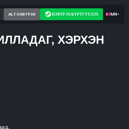
MN
ALT НЭВТРЭХ
НЭВТРЭХ/БҮРТГҮҮЛЭХ
ИЛЛАДАГ, ХЭРХЭН
аад,