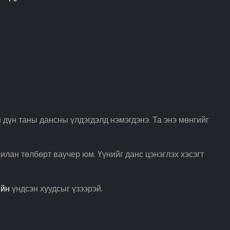
үн таны дансны үлдэгдэлд нэмэгдэнэ. Та энэ мөнгийг
лан төлбөрт ваучер юм. Үүнийг данс цэнэглэх хэсэгт
йн
үндсэн хуудсыг үзээрэй.