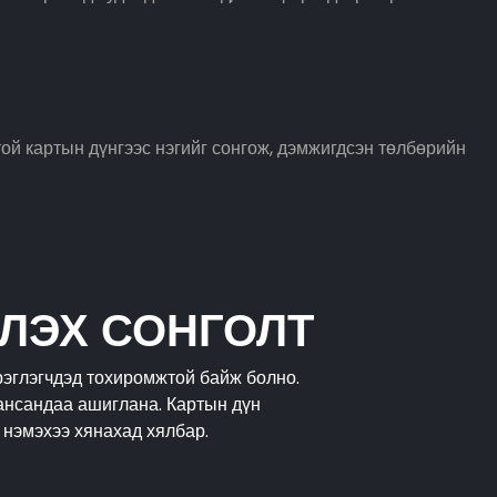
ой картын дүнгээс нэгийг сонгож, дэмжигдсэн төлбөрийн
ЛЭХ СОНГОЛТ
рэглэгчдэд тохиромжтой байж болно.
ансандаа ашиглана. Картын дүн
 нэмэхээ хянахад хялбар.