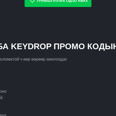
УРАМШУУЛЛАА ОДОО АВАХ
БА KEYDROP ПРОМО КОДЫ
боломжтой ч өөр өөрөөр ажилладаг.
гоно
ой
вна