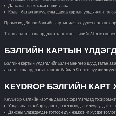
Данс цэнэглэх хэсэгт ашиглана
Кодыг баталгаажуулсны дараа картын урьдчилан төлсөн
Промо код болон бэлгийн картыг идэвхжүүлэх арга нь өөр
Татан авалтын шаардлага хангасан скинийг Steam инве
БЭЛГИЙН КАРТЫН ҮЛДЭГД
Бэлгийн картын үлдэгдлийг бэлэн мөнгөөр шууд татан ав
авалтын шаардлагыг хангаж байвал Steam рүү шилжүүл
KEYDROP БЭЛГИЙН КАРТ
KeyDrop бэлгийн карт нь дараах хэрэглэгчдэд тохиромжт
Урьдчилан төлбөрт данс цэнэглэх кодыг илүүд үздэг хэр
Дансны үлдэгдэлдээ тогтсон дүн нэмэхийг хүсдэг тогло