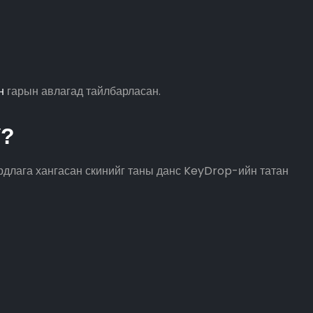
н
гарын авлагад тайлбарласан.
У?
ардлага хангасан скинийг таны данс KeyDrop-ийн татан