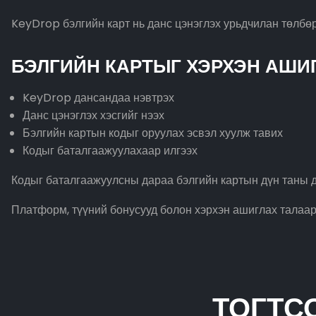
KeyDrop бэлгийн карт нь данс цэнэглэх урьдчилан төлбө
БЭЛГИЙН КАРТЫГ ХЭРХЭН АШИГ
KeyDrop дансандаа нэвтрэх
Данс цэнэглэх хэсгийг нээх
Бэлгийн картын кодыг оруулах эсвэл хуулж тавих
Кодыг баталгаажуулахаар илгээх
Кодыг баталгаажуулсны дараа бэлгийн картын дүн таны д
Платформ, түүний бонусууд болон хэрхэн ашиглах талаар
ТОГТС