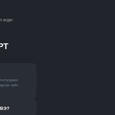
 өгдөг.
РТ
голтуудаас
гарсан зүйл
 ВЭ?