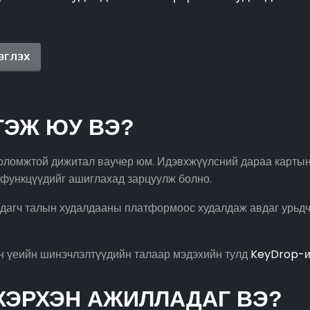
ЭГЛЭХ
ГЭЖ ЮУ ВЭ?
ломжтой дижитал ваучер юм. Идэвхжүүлсний дараа картын д
 функцүүдийг ашиглахад зарцуулж болно.
вдагч талын худалдааны платформоос худалдаж авдаг урьдчи
йн үеийн шинэчлэлтүүдийн талаар мэдэхийн тулд
KeyDrop-и
ХЭРХЭН АЖИЛЛАДАГ ВЭ?