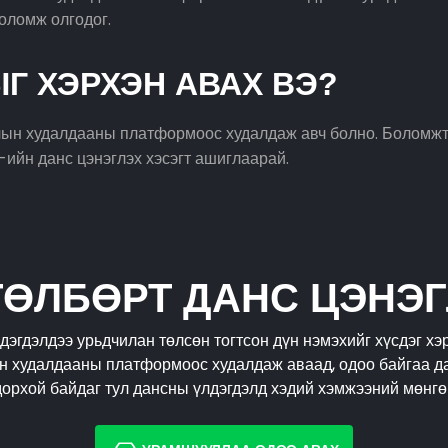
оломж олгодог.
Г ХЭРХЭН АВАХ ВЭ?
алын худалдааны платформоос худалдаж авч болно. Боломжт
-ийн данс цэнэглэх хэсэгт ашиглаарай.
ТӨЛБӨРТ ДАНС ЦЭНЭГ
дэгдэлдээ урьдчилан төлсөн тогтсон дүн нэмэхийг хүсдэг хэ
ын худалдааны платформоос худалдаж аваад, одоо байгаа д
орхой байдаг тул дансны үлдэгдэлд хэдий хэмжээний мөнгө