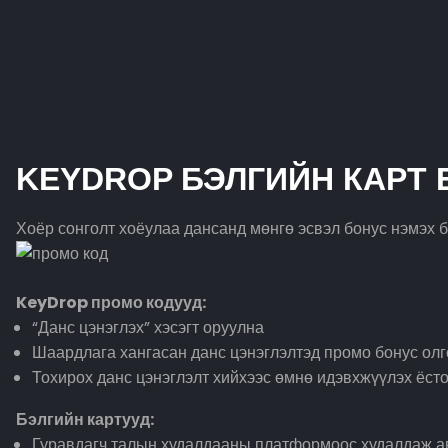
KEYDROP БЭЛГИЙН КАРТ 
Хоёр сонголт хоёулаа дансанд мөнгө эсвэл бонус нэмэх 
KeyDrop промо кодууд:
“Данс цэнэглэх” хэсэгт оруулна
Шаардлага хангасан данс цэнэглэлтэд промо бонус ол
Тохирох данс цэнэглэлт хийхээс өмнө идэвхжүүлэх ёст
Бэлгийн картууд:
Гуравдагч талын худалдааны платформоос худалдаж а