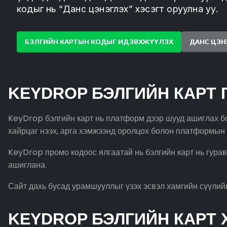
кодыг нь “Данс цэнэглэх” хэсэгт оруулна уу.
БЭЛГИЙН КАРТЫН КОДЫГ ИДЭВХЖҮҮЛЭХ
ДАНС ЦЭН
KEYDROP БЭЛГИЙН КАРТ 
KeyDrop бэлгийн карт нь платформ дээр шууд ашиглах бо
хайрцаг нээх, арга хэмжээнд оролцох болон платформын
KeyDrop промо кодоос ялгаатай нь бэлгийн карт нь гура
ашиглана.
Сайт дахь бусад урамшууллыг үзэх эсвэл хамгийн сүүли
KEYDROP БЭЛГИЙН КАРТ 