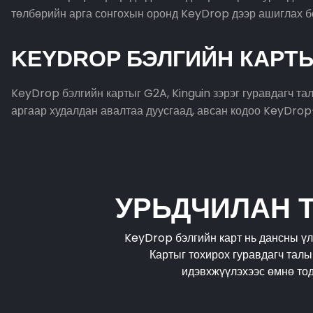
төлбөрийн арга сонгохын оронд KeyDrop дээр ашиглах б
KEYDROP БЭЛГИЙН КАРТЫ
KeyDrop бэлгийн картыг G2A, Kinguin зэрэг гуравдагч т
аргаар худалдан авалтаа дуусгаад, авсан кодоо KeyDrop
УРЬДЧИЛАН 
KeyDrop бэлгийн карт нь дансны үл
Картыг тохирох гуравдагч тал
идэвхжүүлэхээс өмнө тод