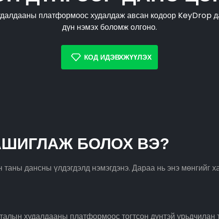
худалдааны платформоос худалдаж авсан кодоор KeyDrop д
дүн нэмэх боломж олгоно.
КОД ИДЭВХЖҮҮЛЭХ
АШИГЛАЖ БОЛОХ ВЭ?
 таны дансны үлдэгдэлд нэмэгдэнэ. Дараа нь энэ мөнгийг х
ч талын худалдааны платформоос тогтсон дүнтэй урьдчилан 