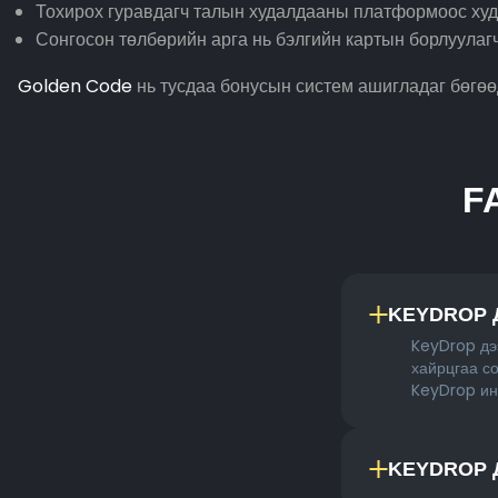
Тохирох гуравдагч талын худалдааны платформоос худ
Сонгосон төлбөрийн арга нь бэлгийн картын борлуулаг
Golden Code
нь тусдаа бонусын систем ашигладаг бөгөө
F
KEYDROP 
KeyDrop дэ
хайрцгаа со
KeyDrop ин
KEYDROP 