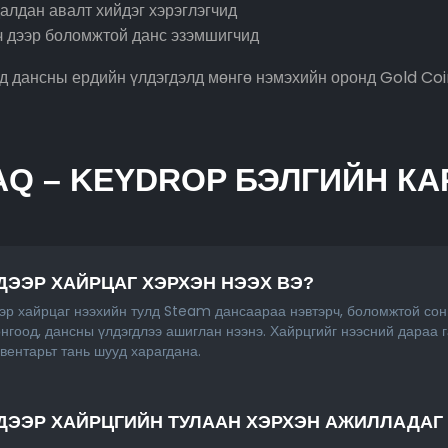
алдан авалт хийдэг хэрэглэгчид
ч дээр боломжтой данс эзэмшигчид
д дансны ердийн үлдэгдэлд мөнгө нэмэхийн оронд Gold Coin
AQ – KEYDROP БЭЛГИЙН КА
ДЭЭР ХАЙРЦАГ ХЭРХЭН НЭЭХ ВЭ?
эр хайрцаг нээхийн тулд Steam дансаараа нэвтэрч, боломжтой сон
нгоод, дансны үлдэгдлээ ашиглан нээнэ. Хайрцгийг нээсний дараа 
вентарьт тань шууд харагдана.
ДЭЭР ХАЙРЦГИЙН ТУЛААН ХЭРХЭН АЖИЛЛАДАГ