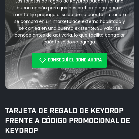
Las tarjetas de regalo de KeyDrop pueden ser una
buena opción para quienes prefieren agregar un
monto fijo prepago al saldo de su cuenta. La tarjeta
se compra en un marketplace externo habilitado y
se canjea en una cuenta existente. Su valor se
conoce antes de activarla, lo que facilita controlar
cuánto saldo se agrega.
CONSEGUÍ EL BONO AHORA
TARJETA DE REGALO DE KEYDROP
FRENTE A CÓDIGO PROMOCIONAL DE
KEYDROP