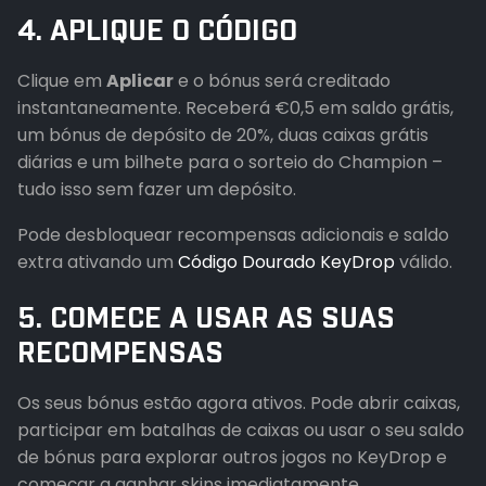
4. APLIQUE O CÓDIGO
Clique em
Aplicar
e o bónus será creditado
instantaneamente. Receberá €0,5 em saldo grátis,
um bónus de depósito de 20%, duas caixas grátis
diárias e um bilhete para o sorteio do Champion –
tudo isso sem fazer um depósito.
Pode desbloquear recompensas adicionais e saldo
extra ativando um
Código Dourado KeyDrop
válido.
5. COMECE A USAR AS SUAS
RECOMPENSAS
Os seus bónus estão agora ativos. Pode abrir caixas,
participar em batalhas de caixas ou usar o seu saldo
de bónus para explorar outros jogos no KeyDrop e
começar a ganhar skins imediatamente.