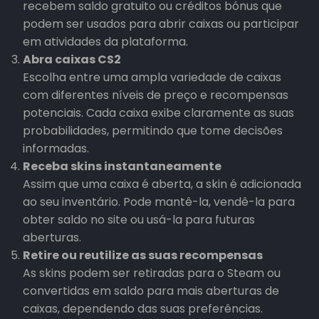
recebem saldo gratuito ou créditos bónus que
podem ser usados para abrir caixas ou participar
em atividades da plataforma.
Abra caixas CS2
Escolha entre uma ampla variedade de caixas
com diferentes níveis de preço e recompensas
potenciais. Cada caixa exibe claramente as suas
probabilidades, permitindo que tome decisões
informadas.
Receba skins instantaneamente
Assim que uma caixa é aberta, a skin é adicionada
ao seu inventário. Pode mantê-la, vendê-la para
obter saldo no site ou usá-la para futuras
aberturas.
Retire ou reutilize as suas recompensas
As skins podem ser retiradas para o Steam ou
convertidas em saldo para mais aberturas de
caixas, dependendo das suas preferências.