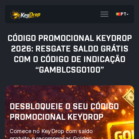
PT
CÓDIGO PROMOCIONAL KEYDROP
2026: RESGATE SALDO GRÁTIS
COM O CÓDIGO DE INDICAÇÃO
“GAMBLCSGO100”
DESBLOQUEIE O SEU CÓDIGO
PROMOCIONAL KEYDROP
Comece no KeyDrop com saldo
gratuito e recompensas Golden