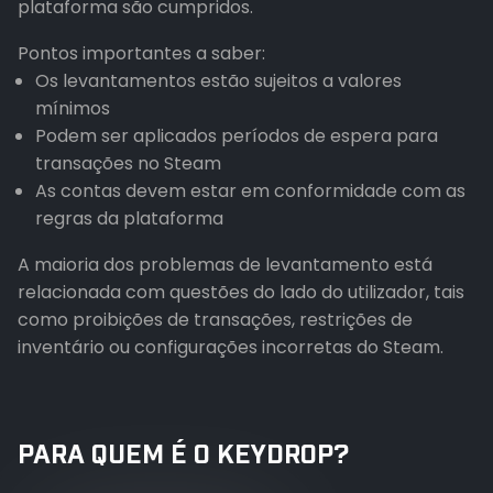
plataforma são cumpridos.
Pontos importantes a saber:
Os levantamentos estão sujeitos a valores
mínimos
Podem ser aplicados períodos de espera para
transações no Steam
As contas devem estar em conformidade com as
regras da plataforma
A maioria dos problemas de levantamento está
relacionada com questões do lado do utilizador, tais
como proibições de transações, restrições de
inventário ou configurações incorretas do Steam.
PARA QUEM É O KEYDROP?