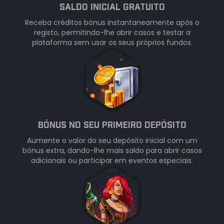
SALDO INICIAL GRATUITO
Receba créditos bónus instantaneamente após o
registo, permitindo-lhe abrir casos e testar a
plataforma sem usar os seus próprios fundos.
BÓNUS NO SEU PRIMEIRO DEPÓSITO
Aumente o valor do seu depósito inicial com um
bónus extra, dando-lhe mais saldo para abrir casos
adicionais ou participar em eventos especiais.