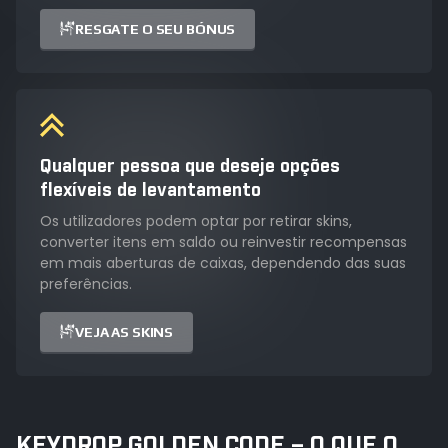
RESGATE O SEU BÓNUS
Qualquer pessoa que deseje opções
flexíveis de levantamento
Os utilizadores podem optar por retirar skins,
converter itens em saldo ou reinvestir recompensas
em mais aberturas de caixas, dependendo das suas
preferências.
VEJA AS SKINS
KEYDROP GOLDEN CODE – O QUE O