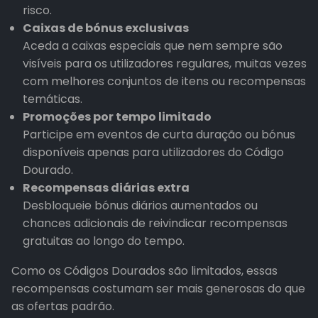
risco.
Caixas de bónus exclusivas
Aceda a caixas especiais que nem sempre são
visíveis para os utilizadores regulares, muitas vezes
com melhores conjuntos de itens ou recompensas
temáticas.
Promoções por tempo limitado
Participe em eventos de curta duração ou bónus
disponíveis apenas para utilizadores do Código
Dourado.
Recompensas diárias extra
Desbloqueie bónus diários aumentados ou
chances adicionais de reivindicar recompensas
gratuitas ao longo do tempo.
Como os Códigos Dourados são limitados, essas
recompensas costumam ser mais generosas do que
as ofertas padrão.