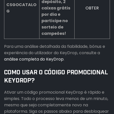
depósito, 2
CSGOCATALO
caixas grátis
OBTER
G
por dia e
participe no
sorteio de
campeões!
Para uma análise detalhada da fiabilidade, bónus e
experiência do utilizador do KeyDrop, consulte a
análise completa do KeyDrop
.
COMO USAR O CÓDIGO PROMOCIONAL
KEYDROP?
Ativar um código promocional KeyDrop é rápido e
simples. Todo o processo leva menos de um minuto,
mesmo que seja completamente novo na
plataforma. Siga os passos abaixo para desbloquear