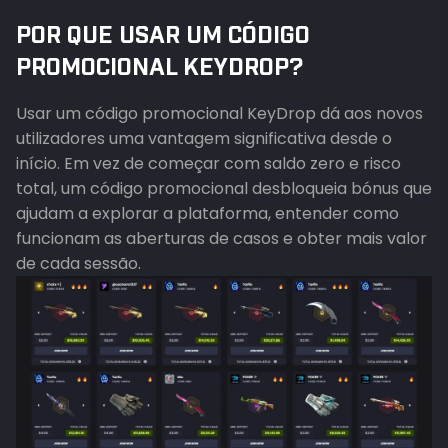
POR QUE USAR UM CÓDIGO
PROMOCIONAL KEYDROP?
Usar um código promocional KeyDrop dá aos novos
utilizadores uma vantagem significativa desde o
início. Em vez de começar com saldo zero e risco
total, um código promocional desbloqueia bónus que
ajudam a explorar a plataforma, entender como
funcionam as aberturas de casos e obter mais valor
de cada sessão.