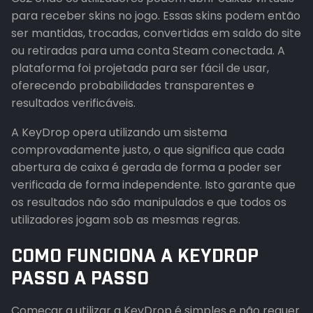
para receber skins no jogo. Essas skins podem então
ser mantidas, trocadas, convertidas em saldo do site
ou retiradas para uma conta Steam conectada. A
plataforma foi projetada para ser fácil de usar,
oferecendo probabilidades transparentes e
resultados verificáveis.
A KeyDrop opera utilizando um sistema
comprovadamente justo, o que significa que cada
abertura de caixa é gerada de forma a poder ser
verificada de forma independente. Isto garante que
os resultados não são manipulados e que todos os
utilizadores jogam sob as mesmas regras.
COMO FUNCIONA A KEYDROP
PASSO A PASSO
Começar a utilizar a KeyDrop é simples e não requer