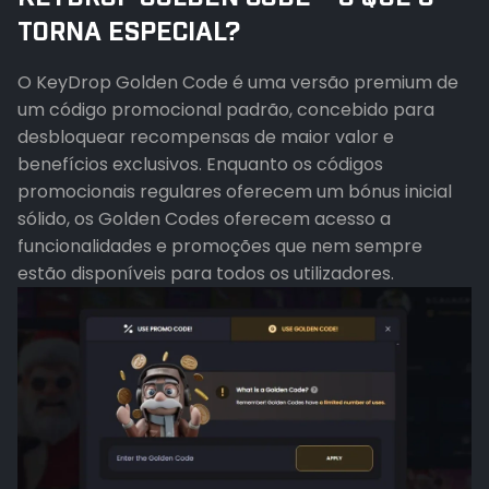
TORNA ESPECIAL?
O KeyDrop Golden Code é uma versão premium de
um código promocional padrão, concebido para
desbloquear recompensas de maior valor e
benefícios exclusivos. Enquanto os códigos
promocionais regulares oferecem um bónus inicial
sólido, os Golden Codes oferecem acesso a
funcionalidades e promoções que nem sempre
estão disponíveis para todos os utilizadores.