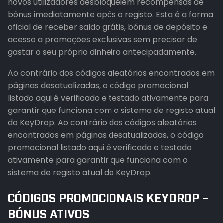
novos utilizadores desbloqueiem recompensas de
bónus imediatamente após o registo. Esta é a forma
oficial de receber saldo grátis, bónus de depósito e
acesso a promoções exclusivas sem precisar de
gastar o seu próprio dinheiro antecipadamente.
Ao contrário dos códigos aleatórios encontrados em
páginas desatualizadas, o código promocional
listado aqui é verificado e testado ativamente para
garantir que funciona com o sistema de registo atual
do KeyDrop. Ao contrário dos códigos aleatórios
encontrados em páginas desatualizadas, o código
promocional listado aqui é verificado e testado
ativamente para garantir que funciona com o
sistema de registo atual do KeyDrop.
CÓDIGOS PROMOCIONAIS KEYDROP –
BÓNUS ATIVOS