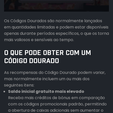
Os Códigos Dourados são normalmente lançados
em quantidades limitadas e podem estar disponíveis
apenas durante períodos específicos, o que os torna
mais valiosos e sensíveis ao tempo.
O QUE PODE OBTER COM UM
CÓDIGO DOURADO
As recompensas do Código Dourado podem variar,
mas normalmente incluem um ou mais dos
seguintes itens:
Saldo inicial gratuito mais elevado
Receba mais créditos de bónus em comparação
com os códigos promocionais padrão, permitindo
a abertura de caixas adicionais sem aumentar o