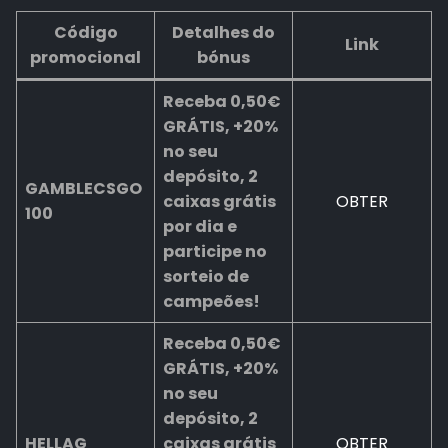
Código
Detalhes do
Link
promocional
bónus
Receba 0,50€
GRÁTIS, +20%
no seu
depósito, 2
GAMBLECSGO
caixas grátis
OBTER
100
por dia e
participe no
sorteio de
campeões!
Receba 0,50€
GRÁTIS, +20%
no seu
depósito, 2
HELLAG
caixas grátis
OBTER