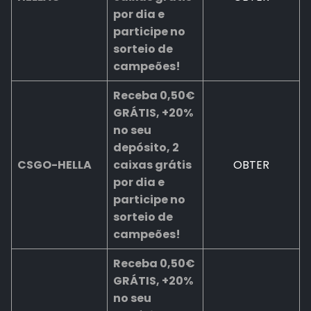
por dia e
participe no
sorteio de
campeões!
Receba 0,50€
GRÁTIS, +20%
no seu
depósito, 2
CSGO-HELLA
caixas grátis
OBTER
por dia e
participe no
sorteio de
campeões!
Receba 0,50€
GRÁTIS, +20%
no seu