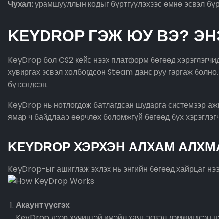
Чухал:
урамшууллын кодыг бүртгүүлэхээс өмнө эсвэл бүрт
KEYDROP ГЭЖ ЮУ ВЭ? ЭН
KeyDrop бол CS2 кейс нээх платформ бөгөөд хэрэглэгчид
хувиргах эсвэл холбогдсон Steam данс руу гаргаж болно
бүтээгдсэн.
KeyDrop нь нотлогдож батлагдсан шударга системээр ажи
ямар ч байдлаар өөрчлөх боломжгүй бөгөөд бүх хэрэглэгч
KEYDROP ХЭРХЭН АЛХАМ АЛХ
KeyDrop-ыг ашиглаж эхлэх нь энгийн бөгөөд хайрцаг нэ
Акаунт үүсгэх
KeyDrop дээр хүчинтэй имэйл хаяг эсвэл дэмжигдсэн 