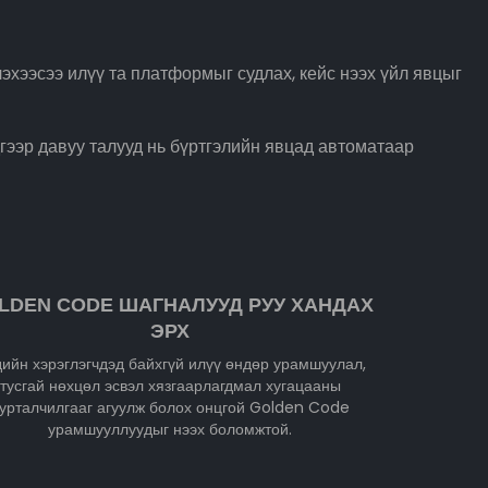
хээсээ илүү та платформыг судлах, кейс нээх үйл явцыг
гээр давуу талууд нь бүртгэлийн явцад автоматаар
LDEN CODE ШАГНАЛУУД РУУ ХАНДАХ
ЭРХ
ийн хэрэглэгчдэд байхгүй илүү өндөр урамшуулал,
тусгай нөхцөл эсвэл хязгаарлагдмал хугацааны
урталчилгааг агуулж болох онцгой Golden Code
урамшууллуудыг нээх боломжтой.