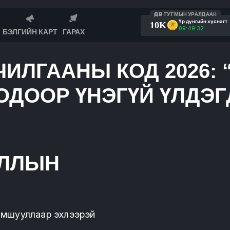
ӨДӨР ТУТМЫН УРАЛДААН
Үр дүнгийн хүснэгт
10K
09:49:32
БЭЛГИЙН КАРТ
ГАРАХ
ИЛГААНЫ КОД 2026:
ОДООР ҮНЭГҮЙ ҮЛДЭГ
УЛЛЫН
рамшууллаар эхлээрэй