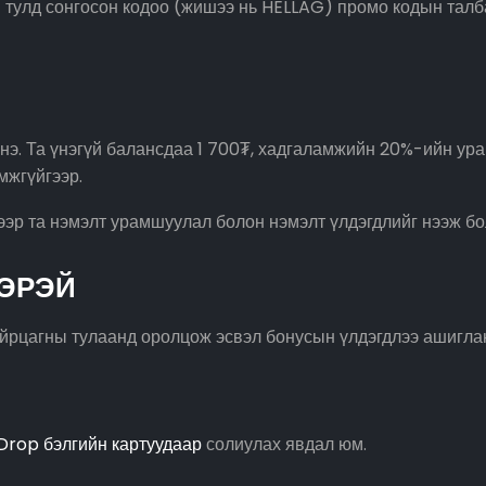
н тулд сонгосон кодоо (жишээ нь HELLAG) промо кодын талб
э. Та үнэгүй балансдаа 1 700₮, хадгаламжийн 20%-ийн урам
мжгүйгээр.
ээр та нэмэлт урамшуулал болон нэмэлт үлдэгдлийг нээж бо
ЭРЭЙ
хайрцагны тулаанд оролцож эсвэл бонусын үлдэгдлээ ашигла
Drop бэлгийн картуудаар
солиулах явдал юм.