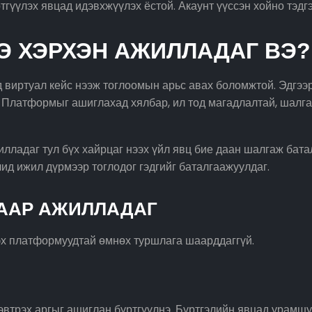
гүүлэх явцад идэвхжүүлэх ёстой. Акаунт үүссэн хойно тэдг
Э ХЭРХЭН АЖИЛЛАДАГ ВЭ?
 виртуал кейс нээж тоглоомын арьс авах боломжтой. Эдгээр
. Платформыг ашиглахад хялбар, ил тод магадлалтай, шалг
лладаг тул бүх хайрцаг нээх үйл явц бие даан шалгаж бата
ид ижил дүрмээр тоглодог гэдгийг баталгаажуулдаг.
МААР АЖИЛЛАДАГ
эх платформуудтай өмнөх туршлага шаарддаггүй.
нэвтрэх аргыг ашиглан бүртгүүлнэ. Бүртгэлийн явцад урам