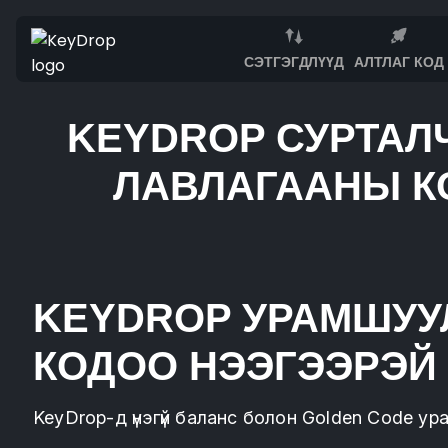
СЭТГЭГДЛҮҮД
АЛТЛАГ КОД
KEYDROP СУРТАЛЧ
ЛАВЛАГААНЫ К
KEYDROP УРАМШУ
КОДОО НЭЭГЭЭРЭЙ
KeyDrop-д үнэгүй баланс болон Golden Code у