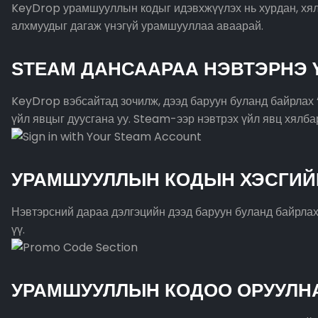
KeyDrop урамшууллын кодыг идэвхжүүлэх нь хурдан, хялба
алхмуудыг дагаж үнэгүй урамшууллаа аваарай.
STEAM ДАНСААРАА НЭВТЭРНЭ 
KeyDrop вэбсайтад зочилж, дээд баруун буланд байрлах 
үйл явцыг дуусгана уу. Steam-ээр нэвтрэх үйл явц хялба
УРАМШУУЛЛЫН КОДЫН ХЭСГИЙГ
Нэвтэрсний дараа дэлгэцийн дээд баруун буланд байрлах 
үү.
УРАМШУУЛЛЫН КОДОО ОРУУЛНА