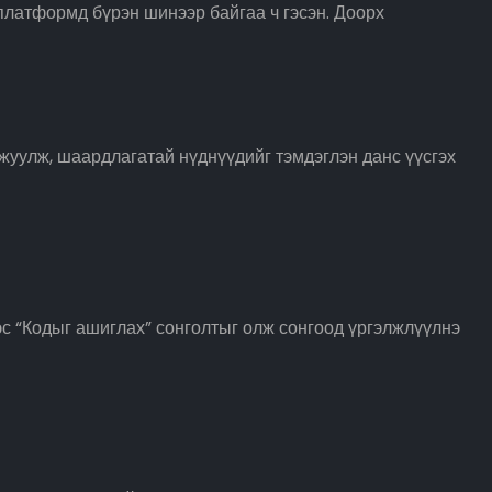
 платформд бүрэн шинээр байгаа ч гэсэн. Доорх
жуулж, шаардлагатай нүднүүдийг тэмдэглэн данс үүсгэх
эс “Кодыг ашиглах” сонголтыг олж сонгоод үргэлжлүүлнэ