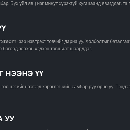
р. Бүх үйл явц нэг минут хүрэхгүй хугацаанд явагддаг, та
ҮҮ
“Steam-ээр нэвтрэх” товчийг дарна уу. Холболтыг баталгаа
р бөгөөд зөвхөн хэдхэн товшилт шаарддаг.
 НЭЭНЭ ҮҮ
гол цэсийг нээгээд хэрэглэгчийн самбар руу орно уу. Тэндэ
 УУ