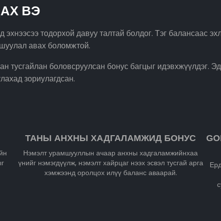
АХ ВЭ
эхнээсээ тодорхой давуу талтай болдог. Тэг балансаас эхлэ
мшуулал авах боломжтой.
ан тусгайлан боловсруулсан бонус багцыг идэвхжүүлдэг. Эд
лахад зориулагдсан.
ТАНЫ АНХНЫ ХАДГАЛАМЖИД БОНУС
GO
йн
Нэмэлт урамшууллын ачаар анхны хадгаламжийнхаа
ыг
үнийг нэмэгдүүлж, нэмэлт хайрцаг нээх эсвэл тусгай арга
Ерд
хэмжээнд оролцох илүү баланс аваарай.
с