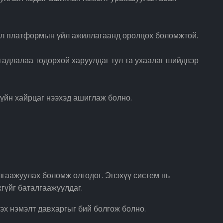
свэл платформын үйл ажиллагаанд оролцох боломжтой.
гадлалаа тодорхой харуулдаг тул та ухаалаг шийдвэр
дүйн хайрцаг нээхэд ашиглаж болно.
лгаажуулах боломж олгодог. Энэхүү систем нь
гүйг баталгаажуулдаг.
эх нэмэлт давхаргыг бий болгож болно.