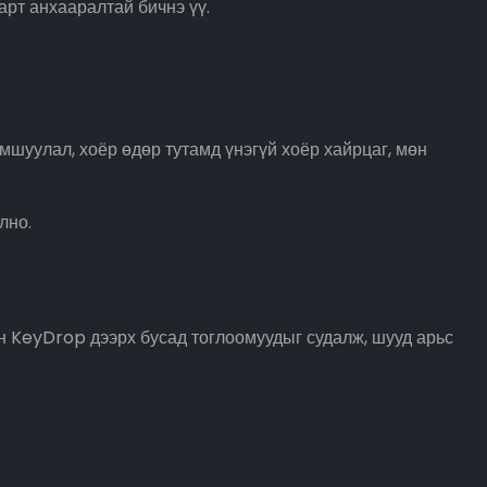
арт анхааралтай бичнэ үү.
шуулал, хоёр өдөр тутамд үнэгүй хоёр хайрцаг, мөн
лно.
н KeyDrop дээрх бусад тоглоомуудыг судалж, шууд арьс