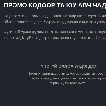
ПРОМО КОДООР ТА ЮУ АВЧ ЧАД
KeyDrop-ийн промо кодыг ашигласнаар шинэ хэрэглэгчид 
ойлгох, эхний эрсдлээ бууруулахад туслах хэд хэдэн ура
Хүчинтэй урамшууллын код нь шинэ данс үүсгэхэд зориул
хэрэгжиж, KeyDrop дээрх таны анхны туршлагыг сайжруу
ҮНЭГҮЙ ЭХЛЭХ ҮЛДЭГДЭЛ
Бүртгүүлсний дараа шууд бонус кредит авч, өөри
хөрөнгө зарцуулахгүйгээр кейс нээж, платформ
туршиж үзэх боломжтой.