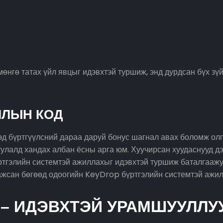
гө татах үйл явцыг идэвхтэй туршиж, энд дурдсан бүх зүй
ЛЛЫН КОД
 бүртгүүлсний дараа даруй бонус шагнал авах боломж олго
улалд хандах албан ёсны арга юм. Хуучирсан хуудаснууд дэ
ртгэлийн системтэй ажиллахыг идэвхтэй туршиж баталгаажу
аажсан бөгөөд одоогийн KeyDrop бүртгэлийн системтэй ажи
 – ИДЭВХТЭЙ УРАМШУУЛЛУ