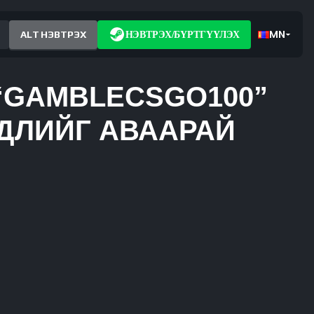
MN
ALT НЭВТРЭХ
НЭВТРЭХ/БҮРТГҮҮЛЭХ
 “GAMBLECSGO100”
ДЛИЙГ АВААРАЙ