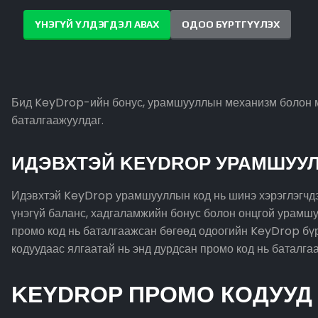
ҮНЭГҮЙ ҮЛДЭГДЭЛ АВАХ
ОДОО БҮРТГҮҮЛЭХ
Бид KeyDrop-ийн бонус, урамшууллын механизм болон мөн
баталгаажуулдаг.
ИДЭВХТЭЙ KEYDROP УРАМШУУ
Идэвхтэй KeyDrop урамшууллын код нь шинэ хэрэглэгчдэд
үнэгүй баланс, хадгаламжийн бонус болон онцгой урамшу
промо код нь баталгаажсан бөгөөд одоогийн KeyDrop бү
кодуудаас ялгаатай нь энд дурдсан промо код нь баталг
KEYDROP ПРОМО КОДУУД