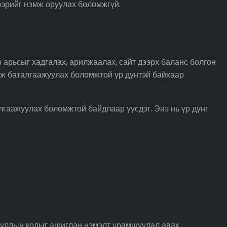
ээрийг нэмж оруулах боломжгүй.
 арьсыг хадгалах, арилжаалах, сайт дээрх баланс болгон
аж баталгаажуулах боломжтой үр дүнтэй байхаар
лгаажуулах боломжтой байдлаар үүсдэг. Энэ нь үр дүнг
шууллын кодыг ашиглан нэмэлт урамшуулал авах