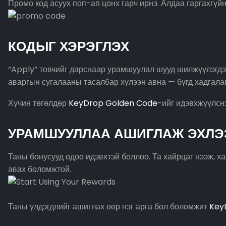
Промо код асуух поп-ап цонх гарч ирнэ. Алдаа гаргахгүй
КОДЫГ ХЭРЭГЛЭХ
“Apply” товчийг дарснаар урамшуулал шууд шилжүүлэгдэн
аваргын сугалааны тасалбар хүлээн авна — бүгд хадгала
Хүчин төгөлдөр
KeyDrop Golden Code
-ийг идэвхжүүлсн
УРАМШУУЛЛАА АШИГЛАЖ ЭХЛЭ
Таны бонусууд одоо идэвхтэй боллоо. Та хайрцаг нээж, 
авах боломжтой.
Таны үлдэгдлийг ашиглах өөр нэг арга бол боломжит
Key