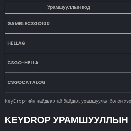
Урамшууллын код
GAMBLECSGO100
HELLAG
CSGO-HELLA
CSGOCATALOG
KeyDrop-ийн найдвартай байдал, урамшуулал болон хэрэ
KEYDROP УРАМШУУЛЛЫН 