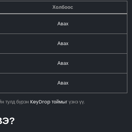
Холбоос
Авах
Авах
Авах
Авах
йн тулд бүрэн
KeyDrop тоймыг
үзнэ үү.
ВЭ?