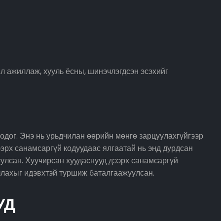
л ажиллаж, хууль ёсны, шинэчлэгдсэн эсэхийг
дог. Энэ нь урьдчилан өөрийн мөнгө зарцуулахгүйгээр
эрх санамсаргүй кодуудаас ялгаатай нь энд дурдсан
улсан. Хуучирсан хуудаснууд дээрх санамсаргүй
ллахыг идэвхтэй туршиж баталгаажуулсан.
УД