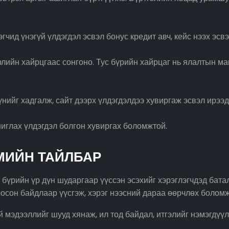
гчид үнэгүй үлдэгдэл эсвэл бонус кредит авч, кейс нээх э
лийн хайрцгаас сонгоно. Тус бүрийн хайрцаг нь ялалтын ма
үнийг хадгалж, сайт дээрх үлдэгдэлдээ хувиргаж эсвэл ирээ
иглах үлдэгдэл болгон хувиргах боломжтой.
МИЙН ТАЙЛБАР
бүрийн үр дүн шударгаар үүссэн эсэхийг хэрэглэгчдэд бата
осон байдлаар үүсгэж, хэрэг нээсний дараа өөрчлөх боломж
мэдээллийг шууд хянаж, ил тод байдал, итгэлийг нэмэгдүүл