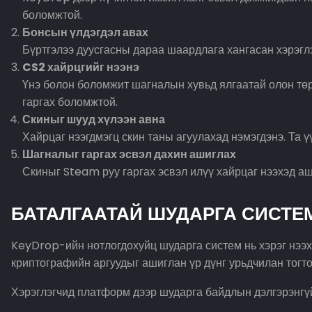
боломжтой.
Бонсын үлдэгдэл авах
Бүртгэлээ дуусгасны дараа шаардлага хангасан хэрэглэ
CS2 хайрцгийг нээнэ
Үнэ болон боломжит шагналын хувьд ялгаатай олон төр
гаргах боломжтой.
Скиныг шууд хүлээн авна
Хайрцаг нээгдмэгц скин таны агуулахад нэмэгдэнэ. Та ү
Шагналыг гаргах эсвэл дахин ашиглах
Скиныг Steam руу гаргах эсвэл илүү хайрцаг нээхэд аш
БАТАЛГААТАЙ ШУДАРГА СИСТЕ
KeyDrop-ийн нотлогдохуйц шударга систем нь хэрэг нээх 
криптографийн аргуудыг ашиглан үр дүнг урьдчилан тогто
Хэрэглэгчид платформ дээр шударга байдлын дэлгэрэнгүй 